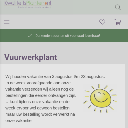
Duizenden soorten uit voorraad leverbaar!
Vuurwerkplant
Wij houden vakantie van 3 augustus t/m 23 augustus.
Vuurwerkplant
In de week voorafgaande aan onze
vakantie verzenden wij alleen nog de
Vuurwerkplant is een
bestellingen die eerder ontvangen zijn.
rechtopgaande plant voor een
U kunt tijdens onze vakantie en de
warme plek in de tuin op
week ervoor wel gewoon bestellen,
kalkhoudende, vrij droge grond.
maar uw bestelling wordt verwerkt na
Vuurwerkplant scheidt een
onze vakantie.
etherische olie af, waar de huid van