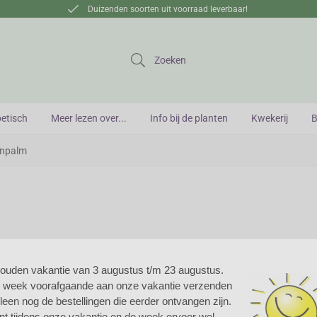
Duizenden soorten uit voorraad leverbaar!
Zoeken
betisch
Meer lezen over...
Info bij de planten
Kwekerij
B
enpalm
houden vakantie van 3 augustus t/m 23 augustus.
e week voorafgaande aan onze vakantie verzenden
ote maagdenpalm
alleen nog de bestellingen die eerder ontvangen zijn.
nt tijdens onze vakantie en de week ervoor wel