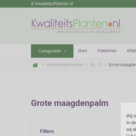
© KwaliteitsPlanten.nl
wekerij
Start
Pakketten
Alfa
Categorieën
Nederlandse namen
NL - G
Grote maagd
Grote maagdenpalm
Wij 
In d
Gr
wij 
Filters
U ku