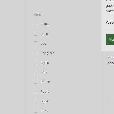
Gro
gewo
bijn
onze
met 
Kleur
witt
Wij 
hal
Blauw
Knip
Bruin
verj
Mee
oplo
Geel
hoog
Geelgroen
Staa
Groen
goe
Grijs
Oranje
Paars
Rood
Roze