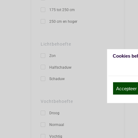
175 tot 250 cm
250 cm en hoger
Lichtbehoefte
Cookies be
Zon
Halfschaduw
Schaduw
Accepteer 
Vochtbehoefte
Droog
Normaal
Vochtig