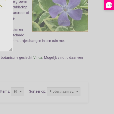
kkers. Ze groeien
8,6
kende groenbladige
n met paarsrode of
plek in de
ten.
eter te zien en
ter vorstschade
raai over muurtjes hangen in een tuin met
et botanische geslacht
Vinca
. Mogelijk vindt u daar een
Items:
Sorteer op:
30
Productnaam a-z