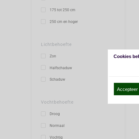
175 tot 250 cm
250 cm en hoger
Lichtbehoefte
Cookies be
Zon
Halfschaduw
Schaduw
Accepteer 
Vochtbehoefte
Droog
Normaal
Vochtig