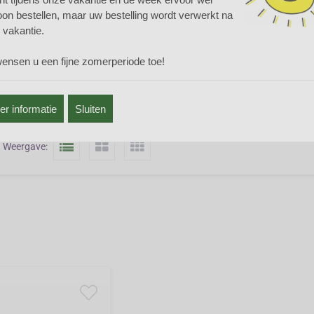
tvetteria is een klein en onbekend plantengeslacht met typische witte b
on bestellen, maar uw bestelling wordt verwerkt na
eren. De bloemen lijken op die van Thalictrum en verspreiden een aange
 vakantie.
tvetteria is een plant die graag in de (half)schaduw staat op een humeuz
eg is. Vermijd kalk in de grond. Op een goede standplaats krijgt Trautvett
wensen u een fijne zomerperiode toe!
mt zo bodembedekkende groepen. Goede buurplanten zijn
Astilbe
,
Ligular
Vorig scherm
r informatie
Sluiten
Weergave: