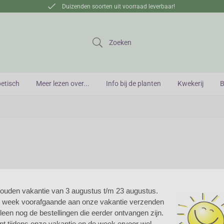
Duizenden soorten uit voorraad leverbaar!
Zoeken
betisch
Meer lezen over...
Info bij de planten
Kwekerij
B
houden vakantie van 3 augustus t/m 23 augustus.
e week voorafgaande aan onze vakantie verzenden
autvetteria
alleen nog de bestellingen die eerder ontvangen zijn.
nt tijdens onze vakantie en de week ervoor wel