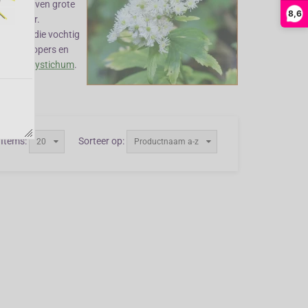
loemen boven grote
8,6
name geur.
e grond die vochtig
eria uitlopers en
ia
en
Polystichum
.
Items:
Sorteer op:
20
Productnaam a-z