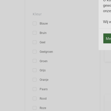
Trau
gewo
blad
onze
Trau
Kleur
geno
Wij 
vor
Blauw
Bruin
Mee
Geel
Geelgroen
Groen
Grijs
Oranje
Paars
Rood
Roze