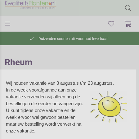
Duizenden soorten uit voorraad leverbaar!
Rheum
Wij houden vakantie van 3 augustus t/m 23 augustus.
Rheum -
In de week voorafgaande aan onze
Sierrabarber
vakantie verzenden wij alleen nog de
bestellingen die eerder ontvangen zijn.
Rheum is een geslacht van
U kunt tijdens onze vakantie en de
vaste planten voor een
week ervoor wel gewoon bestellen,
vochtige en rijke grond in de
maar uw bestelling wordt verwerkt na
zon tot halfschaduw. De
onze vakantie.
meeste soorten Rheum