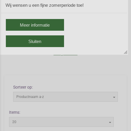
vormen flinke pollen met groot
Wij wensen u een fijne zomerperiode toe!
blad. Geef Rheum jaarlijks voldoende voeding om de groei er in te
houden. De soort Rheum rhabarbarum wordt al eeuwen als groente
geteeld. Deze soort wil een goed losgewerkte grond en een matig
Meer informatie
vochtige plek in de volle zon. De soorten Rheum die als sierplant
gehouden worden vragen sterke buurplanten, bijv.
Eupatorium
,
Persicaria amplexicaulis
,
Thalictrum
,
Aruncus
en
Thelypteris
.
Sluiten
Vorig scherm
Sorteer op:
Productnaam a-z
Items:
20