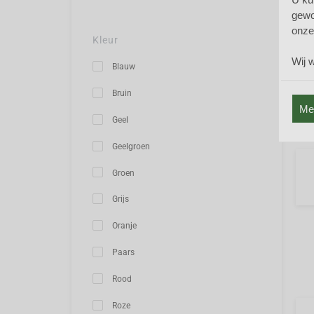
Akke
gewo
hou
onze
bode
Kleur
kom
Wij 
Blauw
Staa
Bruin
ges
Mee
Geel
Geelgroen
Groen
Grijs
Oranje
Paars
Rood
Roze