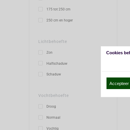
175 tot 250 cm
250 cm en hoger
Lichtbehoefte
Cookies be
Zon
Halfschaduw
Schaduw
Accepteer 
Vochtbehoefte
Droog
Normaal
Vochtig