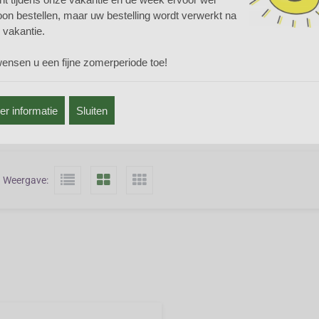
rklokjes zijn schitterende planten die het goed doen in een natuurlijke aa
on bestellen, maar uw bestelling wordt verwerkt na
dt van zon, maar halfschaduw wordt ook verdragen. Voor praktisch elke
 vakantie.
m. Op een plek waar Akkerklokje zich goed thuis voelt kan hij gaan woeke
t Akkerklokje nog zeldzaam voor in Nederland en is daarom beschermd.
wensen u een fijne zomerperiode toe!
t het Akkerklokje dat u zoekt hier niet onder? Kijk dan eens bij het botani
lacht
Campanula
. Mogelijk vindt u daar een goede vervanger.
r informatie
Sluiten
Vorig scherm
Weergave: