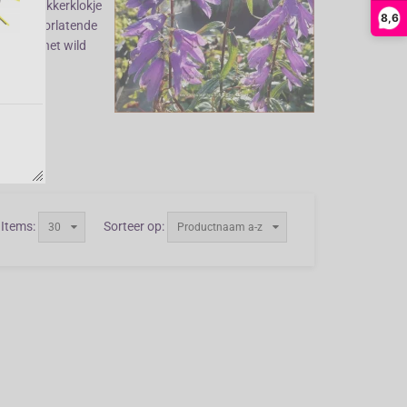
nplant. Akkerklokje
8,6
 goed doorlatende
ren. In het wild
sche
Items:
Sorteer op:
30
Productnaam a-z