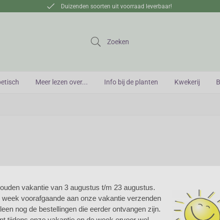
Duizenden soorten uit voorraad leverbaar!
Zoeken
betisch
Meer lezen over...
Info bij de planten
Kwekerij
B
houden vakantie van 3 augustus t/m 23 augustus.
e week voorafgaande aan onze vakantie verzenden
kerklokje
alleen nog de bestellingen die eerder ontvangen zijn.
nt tijdens onze vakantie en de week ervoor wel