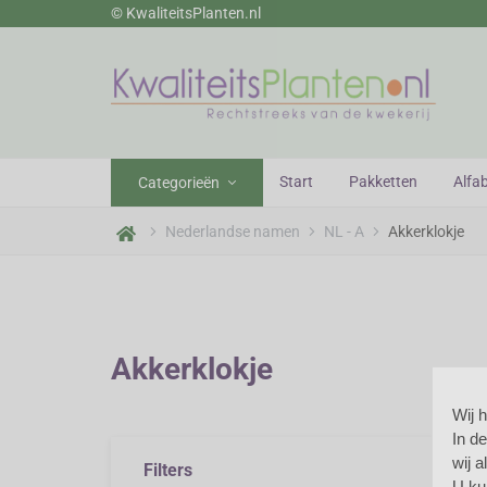
© KwaliteitsPlanten.nl
wekerij
Start
Pakketten
Alfa
Categorieën
Nederlandse namen
NL - A
Akkerklokje
Akkerklokje
Wij 
In d
Ak
wij 
Filters
U ku