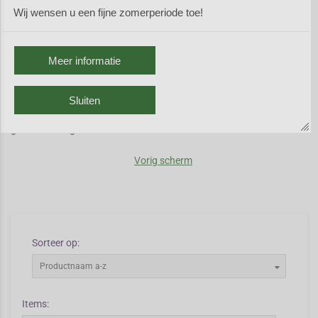
vochtige grond. Meer zon kan,
Wij wensen u een fijne zomerperiode toe!
maar dan moet de grond echt vochtig zijn, bijvoorbeeld bij de vijver.
Japanse sleutelbloemen kruisen onderling gemakkelijk. Dat kan
leuke nakomelingen geven als u eens verschillende kleuren door
Meer informatie
elkaar plant.
Staat de Japanse sleutelbloem die u zoekt hier niet onder? Kijk dan
Sluiten
eens bij het botanische geslacht
Primula
. Mogelijk vindt u daar een
goede vervanger.
Vorig scherm
Sorteer op:
Productnaam a-z
Items: