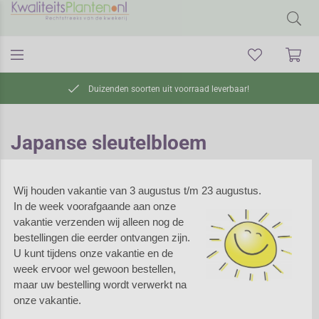
Duizenden soorten uit voorraad leverbaar!
Japanse sleutelbloem
Wij houden vakantie van 3 augustus t/m 23 augustus.
Japanse
In de week voorafgaande aan onze
sleutelbloem
vakantie verzenden wij alleen nog de
bestellingen die eerder ontvangen zijn.
Japanse sleutelbloem kent
U kunt tijdens onze vakantie en de
enkele mooie soorten. De
week ervoor wel gewoon bestellen,
planten hebben groot blad en
maar uw bestelling wordt verwerkt na
staan graag in de
onze vakantie.
halfschaduw in normale tot