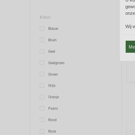
Libe
gewo
stev
onze
Aca
Kleur
een 
Wij 
wint
Blauw
blad
Bruin
Mee
Geel
Geelgroen
Groen
Grijs
Oranje
Paars
Rood
Roze