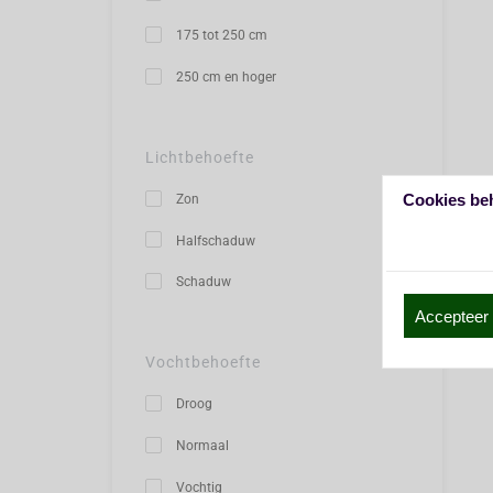
175 tot 250 cm
250 cm en hoger
Lichtbehoefte
Cookies be
Zon
Halfschaduw
Schaduw
Accepteer 
Vochtbehoefte
Droog
Normaal
Vochtig