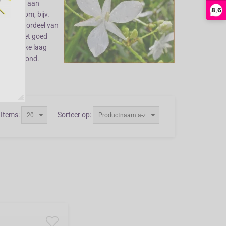
e bloemen aan
8,6
ker rondom, bijv.
oi. Het voordeel van
limaat niet goed
 een flinke laag
ormale grond.
Items:
Sorteer op:
20
Productnaam a-z