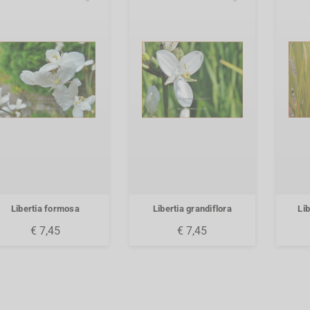
Libertia formosa
Libertia grandiflora
Li
€ 7,45
€ 7,45