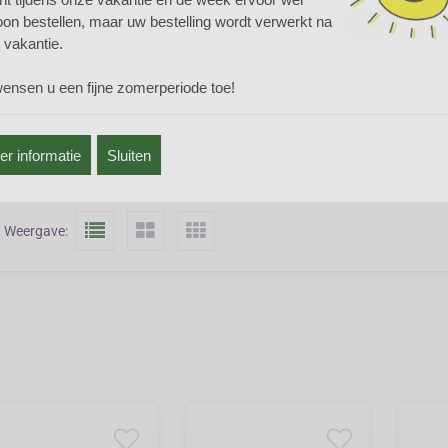
rtia behoort tot de Lissenfamilie. De plant heeft lang smal blad met witt
on bestellen, maar uw bestelling wordt verwerkt na
ige stengels. Libertia komt mooi uit als solitair met een lage bodembedek
 vakantie.
ena
. Ook in een moderne tuin met grind of in een ruime pot is Libertia mo
pot is dat u deze in de winter binnen kunt zetten, want Libertia is in ons k
wensen u een fijne zomerperiode toe!
erhard. Laat u de plant toch buiten in de winter, dek hem dan goed af met
 of stro. Libertia staat graag op een beschutte plaats in de zon op een n
r informatie
Sluiten
Vorig scherm
Weergave: