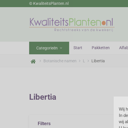
© KwaliteitsPlanten.nl
wekerij
Start
Pakketten
Alfa
Categorieën
Botanische namen
L
Libertia
Libertia
Wij 
In d
Li
wij 
Filters
U ku