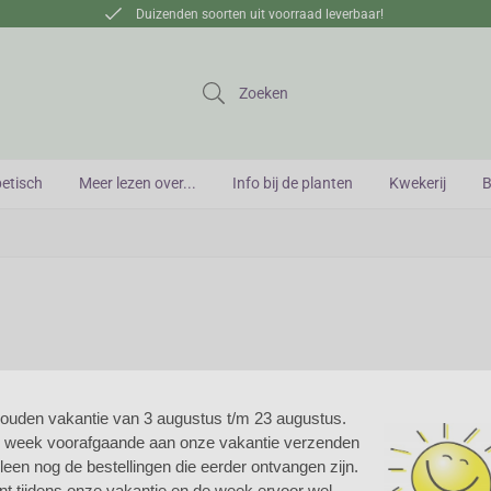
Duizenden soorten uit voorraad leverbaar!
Zoeken
betisch
Meer lezen over...
Info bij de planten
Kwekerij
B
houden vakantie van 3 augustus t/m 23 augustus.
e week voorafgaande aan onze vakantie verzenden
bertia - Nieuw-Zeelandse iris
alleen nog de bestellingen die eerder ontvangen zijn.
nt tijdens onze vakantie en de week ervoor wel