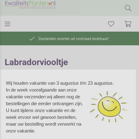
Duizenden soorten uit voorraad leverbaar!
Labradorviooltje
Wij houden vakantie van 3 augustus t/m 23 augustus.
Labradorviooltje
In de week voorafgaande aan onze
vakantie verzenden wij alleen nog de
Labradorviooltje behoort tot
bestellingen die eerder ontvangen zijn.
een groot plantengeslacht. Ze
U kunt tijdens onze vakantie en de
worden al eeuwenlang
week ervoor wel gewoon bestellen,
gekweekt om hun fraaie
maar uw bestelling wordt verwerkt na
bloemen en donker blad. Knip
onze vakantie.
sliertig geworden