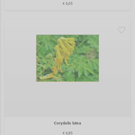
€ 6,05
Corydalis lutea
€ 6,85