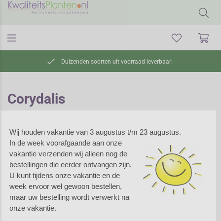
Duizenden soorten uit voorraad leverbaar!
Corydalis
Wij houden vakantie van 3 augustus t/m 23 augustus.
Corydalis -
In de week voorafgaande aan onze
Helmbloem
vakantie verzenden wij alleen nog de
bestellingen die eerder ontvangen zijn.
Corydalis is een groot
U kunt tijdens onze vakantie en de
geslacht van planten met
week ervoor wel gewoon bestellen,
varenachtig ingesneden blad
maar uw bestelling wordt verwerkt na
en kleine buisvormige
onze vakantie.
bloemetjes in diverse kleuren.