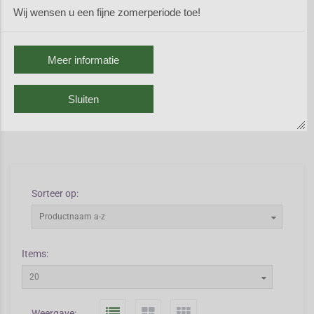
Sommige soorten Corydalis
Wij wensen u een fijne zomerperiode toe!
zaaien zich uit. Er zijn polvormende en knolvormige soorten
Corydalis. Van de knolvormige soorten sterft het blad na de bloei af
om het volgend voorjaar weer fris uit te lopen. Er zijn zon- en
Meer informatie
schaduwliefhebbers. Corydalis is geschikt voor een (half)natuurlijke
tuin of voor onder de struiken.
Sluiten
Vorig scherm
Sorteer op:
Productnaam a-z
Items:
20
Weergave: